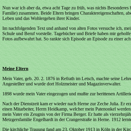
Nun war ich aber da, etwa acht Tage zu früh, was nichts Besonderes b
Familie) zusammen. Beide Eltern bringen Charaktereigenschaften, aber
Leben und das Wohlergehen ihrer Kinder.
Im nachfolgenden Text und anhand von alten Fotos versuche ich, me
Schule und Beruf vorstelle. Tagebücher und Briefe haben mir geholfe
Fotos aufbewahrt hat. So rankte sich Episode an Episode zu einer ac
Meine Eltern
Mein Vater, geb. 20. 2. 1876 in Refrath im Letsch, machte seine Leh
Angestellter und wurde dort Holzmeister und Magazinverwalter.
1898 wurde mein Vater eingezogen und mußte zur berittenen Artillerie
Nach der Dienstzeit kam er wieder nach Herne zur Zeche Julia. Er er
einen Mitarbeiter, Herrn Heidkamp, welcher mein Patenonkel werden s
mein Vater ein Zeugnis von der Firma Berger. Er hatte als vierzehnjä
Metzgersfamilie Engelhardt in der Crangerstraße in Herne. 1912 lern
Die kirchliche Trauung fand am 23. Oktober 1913 in Köln in der Kirch