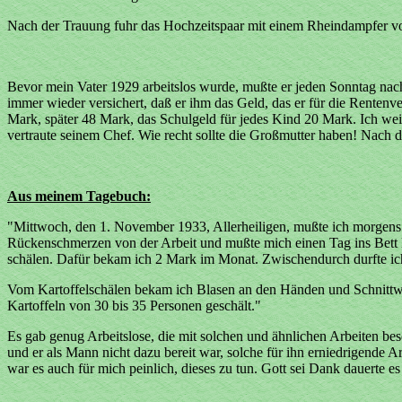
Nach der Trauung fuhr das Hochzeitspaar mit einem Rheindampfer v
Bevor mein Vater 1929 arbeitslos wurde, mußte er jeden Sonntag nach
immer wieder versichert, daß er ihm das Geld, das er für die Rentenv
Mark, später 48 Mark, das Schulgeld für jedes Kind 20 Mark. Ich wei
vertraute seinem Chef. Wie recht sollte die Großmutter haben! Nach
Aus meinem Tagebuch:
"Mittwoch, den 1. November 1933, Allerheiligen, mußte ich morgens v
Rückenschmerzen von der Arbeit und mußte mich einen Tag ins Bett l
schälen. Dafür bekam ich 2 Mark im Monat. Zwischendurch durfte i
Vom Kartoffelschälen bekam ich Blasen an den Händen und Schnittw
Kartoffeln von 30 bis 35 Personen geschält."
Es gab genug Arbeitslose, die mit solchen und ähnlichen Arbeiten be
und er als Mann nicht dazu bereit war, solche für ihn erniedrigende A
war es auch für mich peinlich, dieses zu tun. Gott sei Dank dauerte 